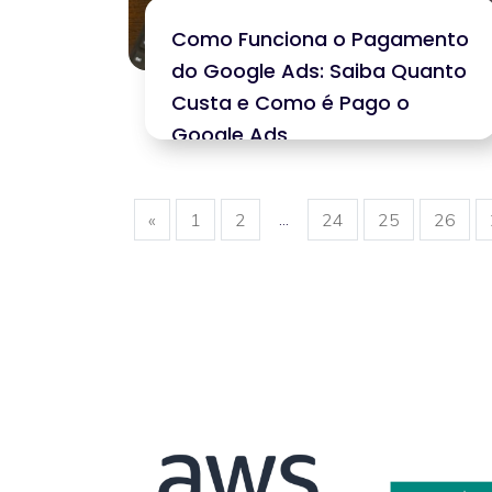
Como Funciona o Pagamento
do Google Ads: Saiba Quanto
Custa e Como é Pago o
Google Ads
...
«
1
2
24
25
26