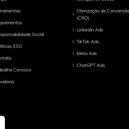
rramentas
Otimização de Conversã
(CRO)
poimentos
LinkedIn Ads
sponsabilidade Social
TikTok Ads
líticas ESG
Meta Ads
ntato
ChatGPT Ads
abalhe Conosco
vidoria