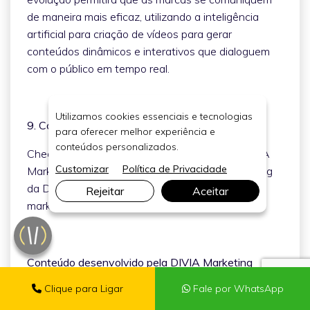
de maneira mais eficaz, utilizando a inteligência
artificial para criação de vídeos para gerar
conteúdos dinâmicos e interativos que dialoguem
com o público em tempo real.
Utilizamos cookies essenciais e tecnologias
9. Conclusão
para oferecer melhor experiência e
conteúdos personalizados.
Chegamos ao fim de mais um conteúdo da DIVIA
Customizar
Política de Privacidade
Marketing Digital! Continue acompanhando o blog
da DIVIA para mais dicas e novidades sobre
Rejeitar
Aceitar
marketing digital.
Conteúdo desenvolvido pela DIVIA Marketing
Digital.
Clique para Ligar
Fale por WhatsApp