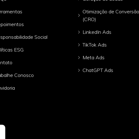
rramentas
Otimização de Conversã
(CRO)
poimentos
LinkedIn Ads
sponsabilidade Social
TikTok Ads
líticas ESG
Meta Ads
ntato
ChatGPT Ads
abalhe Conosco
vidoria