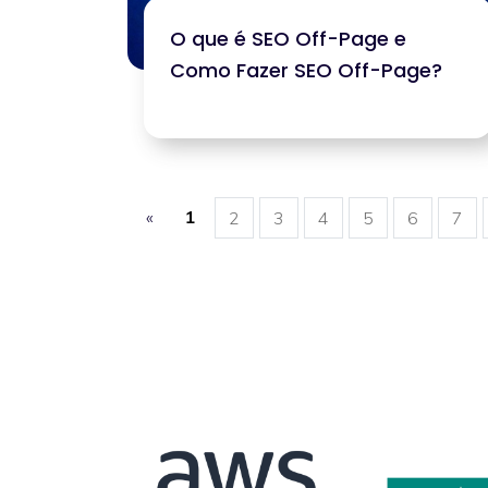
O que é SEO Off-Page e
Como Fazer SEO Off-Page?
«
1
2
3
4
5
6
7