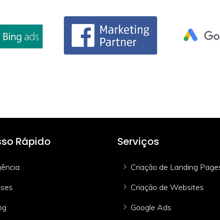
so Rápido
Serviços
ência
Criação de Landing Page
ses
Criação de Websites
og
Google Ads