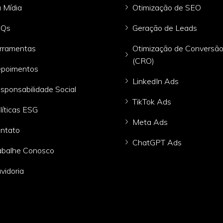
 Mídia
Otimização de SEO
AQs
Geração de Leads
rramentas
Otimização de Conversã
(CRO)
poimentos
LinkedIn Ads
sponsabilidade Social
TikTok Ads
líticas ESG
Meta Ads
ntato
ChatGPT Ads
abalhe Conosco
vidoria