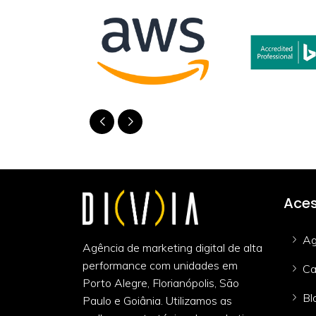
Aces
Ag
Agência de marketing digital de alta
performance com unidades em
Ca
Porto Alegre, Florianópolis, São
Bl
Paulo e Goiânia. Utilizamos as