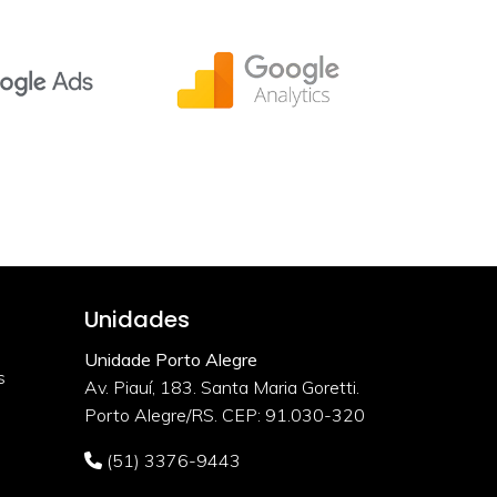
Unidades
Unidade Porto Alegre
s
Av. Piauí, 183. Santa Maria Goretti.
Porto Alegre/RS. CEP: 91.030-320
(51) 3376-9443