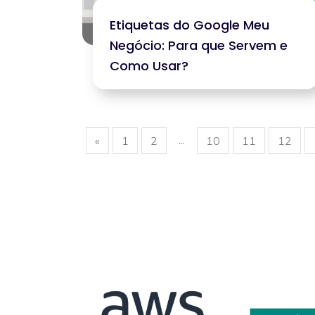
Etiquetas do Google Meu
Negócio: Para que Servem e
Como Usar?
...
«
1
2
10
11
12