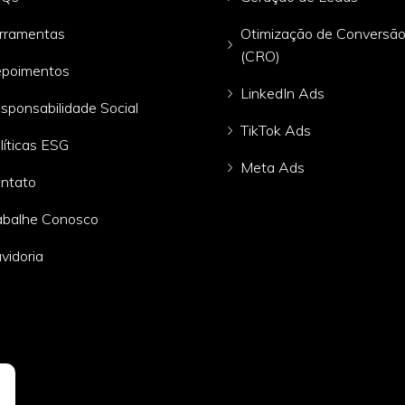
rramentas
Otimização de Conversã
(CRO)
poimentos
LinkedIn Ads
sponsabilidade Social
TikTok Ads
líticas ESG
Meta Ads
ntato
abalhe Conosco
vidoria