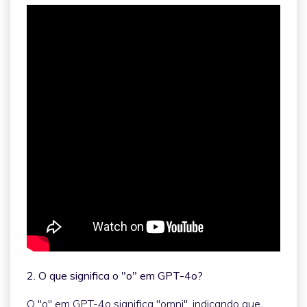
2. O que significa o "o" em GPT-4o?
O "o" em GPT-4o significa "omni", indicando que