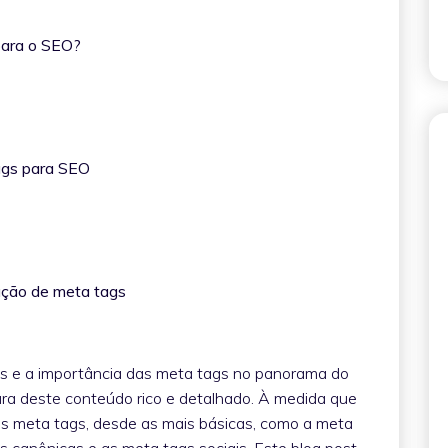
 para o SEO?
 tags para SEO
s
zação de meta tags
is e a importância das meta tags no panorama do
ura deste conteúdo rico e detalhado. À medida que
 meta tags, desde as mais básicas, como a meta
s canônicas e as meta tags sociais. Este blog post