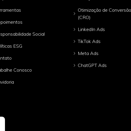
rramentas
Otimização de Conversã
(CRO)
poimentos
LinkedIn Ads
sponsabilidade Social
TikTok Ads
líticas ESG
Meta Ads
ntato
ChatGPT Ads
abalhe Conosco
vidoria