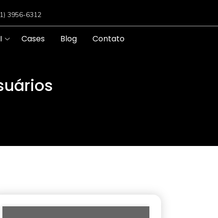
11) 3956-6312
I
Cases
Blog
Contato
suários