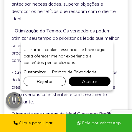
antecipar necessidades, superar objeções e
destacar os benefícios que ressoam com o cliente
ideal.
- Otimização do Tempo:
Os vendedores podem
otimizar seu tempo ao priorizar os leads que melhor
se encaixam no ICP. Isso evita investir recursos
Utilizamos cookies essenciais e tecnologias
preciosos em leads com menor probabilidade de
para oferecer melhor experiência e
conversão.
conteúdos personalizados.
- Crescimento Sustentável:
O Impacto nas Vendas
Customizar
Política de Privacidade
do Ideal Customer Profile (ICP) contribui para o
Rejeitar
Aceitar
crescimento sustentável. Focar em clientes ideais
leva a vendas consistentes e um crescimento
constante.
O impacto nas vendas do Ideal Customer Profile
(ICP) é notável e positivo. Ele direciona esforços,
Clique para Ligar
Fale por WhatsApp
aumenta a eficiência das vendas, melhora a taxa de