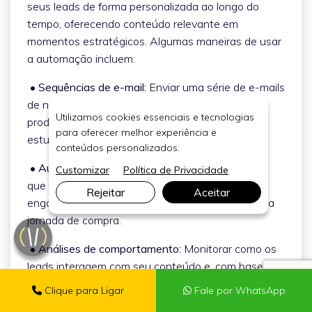
seus leads de forma personalizada ao longo do
tempo, oferecendo conteúdo relevante em
momentos estratégicos. Algumas maneiras de usar
a automação incluem:
• Sequências de e-mail:
Enviar uma série de e-mails
de nutrição, educando o lead sobre seu
Utilizamos cookies essenciais e tecnologias
produto/serviço e apresentando depoimentos ou
para oferecer melhor experiência e
estudos de caso.
conteúdos personalizados.
• Automação de redes sociais:
Programar posts
Customizar
Política de Privacidade
que ofereçam conteúdo de valor e incentivem o
Rejeitar
Aceitar
engajamento, ajudando a nutrir o lead ao longo da
jornada de compra.
• Análises de comportamento:
Monitorar como os
leads interagem com seu conteúdo e, com base
nisso, segmentar suas mensagens para cada
Clique para Ligar
Fale por WhatsApp
estágio do funil de vendas.