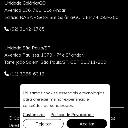
Unidade Goiânia/GO
Avenida 136, 761, 11o Andar.
Edifício NASA - Setor Sul. Goiânia/GO. CEP 74.093-250
(62) 3142-1765
Unidade São Paulo/SP
Avenida Paulista, 1079 - 7º e 8º andar.
Torre João Salem. São Paulo/SP. CEP 01.311-200
(11) 3956-6312
Utilizamos cookies essenciais e tecnologias
para oferecer melhor experiência e
conteúdos personalizados.
Customizar
Política de Privacidade
© Copyright 2026 DIVIA Marketing Digital. Todos os
Rejeitar
Aceitar
Direitos Reservados.