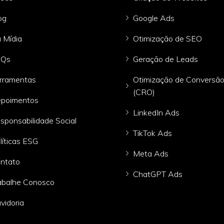
og
Google Ads
 Mídia
Otimização de SEO
AQs
Geração de Leads
rramentas
Otimização de Conversã
(CRO)
poimentos
LinkedIn Ads
sponsabilidade Social
TikTok Ads
líticas ESG
Meta Ads
ntato
ChatGPT Ads
abalhe Conosco
vidoria