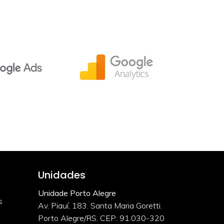
Unidades
Unidade Porto Alegre
s
Av. Piauí, 183. Santa Maria Goretti.
Porto Alegre/RS. CEP: 91.030-320