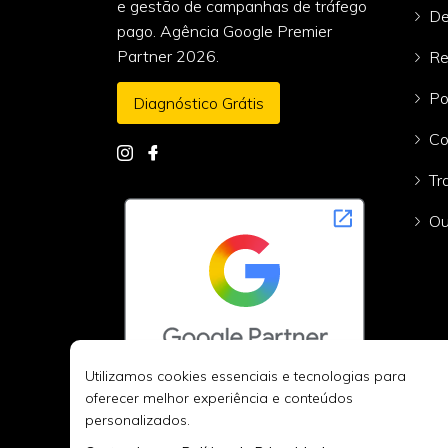
e gestão de campanhas de tráfego
De
pago. Agência Google Premier
Partner 2026.
Re
Po
Diagnóstico Grátis
Co
Tr
Ou
Utilizamos cookies essenciais e tecnologias para
oferecer melhor experiência e conteúdos
personalizados.