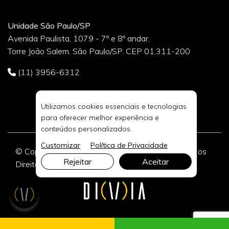
Unidade São Paulo/SP
Avenida Paulista, 1079 - 7º e 8º andar.
Torre João Salem. São Paulo/SP. CEP 01.311-200
(11) 3956-6312
Utilizamos cookies essenciais e tecnologias
para oferecer melhor experiência e
conteúdos personalizados.
Customizar
Política de Privacidade
© Copyright 2026 DIVIA Marketing Digital. Todos os
Rejeitar
Aceitar
Direitos Reservados.