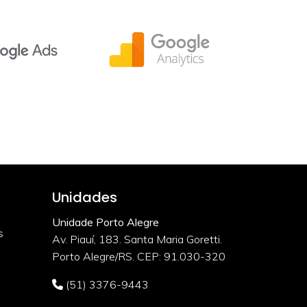
Unidades
Unidade Porto Alegre
s
Av. Piauí, 183. Santa Maria Goretti.
Porto Alegre/RS. CEP: 91.030-320
(51) 3376-9443