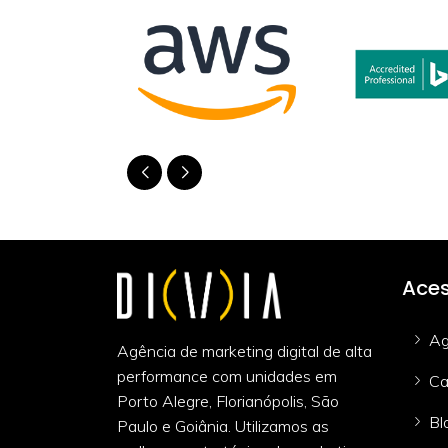
Aces
Ag
Agência de marketing digital de alta
performance com unidades em
Ca
Porto Alegre, Florianópolis, São
Bl
Paulo e Goiânia. Utilizamos as