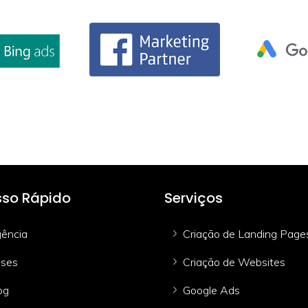
so Rápido
Serviços
ência
Criação de Landing Page
ses
Criação de Websites
og
Google Ads