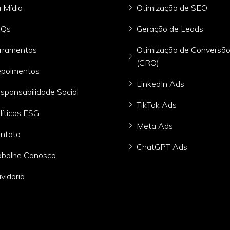
 Mídia
Otimização de SEO
AQs
Geração de Leads
rramentas
Otimização de Conversã
(CRO)
poimentos
LinkedIn Ads
sponsabilidade Social
TikTok Ads
líticas ESG
Meta Ads
ntato
ChatGPT Ads
abalhe Conosco
vidoria