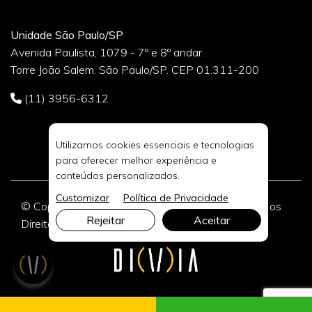
Unidade São Paulo/SP
Avenida Paulista, 1079 - 7º e 8º andar.
Torre João Salem. São Paulo/SP. CEP 01.311-200
(11) 3956-6312
Utilizamos cookies essenciais e tecnologias
para oferecer melhor experiência e
conteúdos personalizados.
Customizar
Política de Privacidade
© Copyright 2026 DIVIA Marketing Digital. Todos os
Rejeitar
Aceitar
Direitos Reservados.