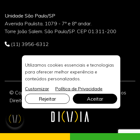
Unidade São Paulo/SP
Avenida Paulista, 1079 - 7º e 8º andar.
Torre João Salem. São Paulo/SP. CEP 01.311-200
(11) 3956-6312
Utilizamos cookies essenciais e tecnologias
para oferecer melhor experiência e
conteúdos personalizados.
Customizar
Política de Privacidade
© Copyright 2026 DIVIA Marketing Digital. Todos os
Rejeitar
Aceitar
Direitos Reservados.