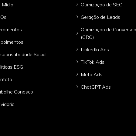
 Mídia
Otimização de SEO
AQs
Geração de Leads
rramentas
Otimização de Conversã
(CRO)
poimentos
LinkedIn Ads
sponsabilidade Social
TikTok Ads
líticas ESG
Meta Ads
ntato
ChatGPT Ads
abalhe Conosco
vidoria