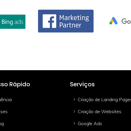
so Rápido
Serviços
ência
Criação de Landing Page
ses
Criação de Websites
og
Google Ads