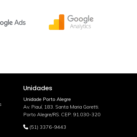
Unidades
Unidade Porto Alegre
s
Av. Piauí, 183. Santa Maria Goretti.
Porto Alegre/RS. CEP: 91.030-320
(51) 3376-9443