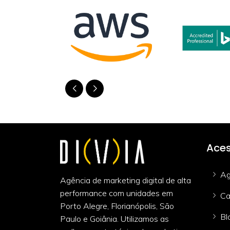
Aces
Ag
Agência de marketing digital de alta
performance com unidades em
Ca
Porto Alegre, Florianópolis, São
Bl
Paulo e Goiânia. Utilizamos as