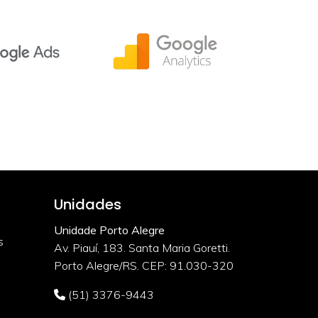
Unidades
Unidade Porto Alegre
s
Av. Piauí, 183. Santa Maria Goretti.
Porto Alegre/RS. CEP: 91.030-320
(51) 3376-9443