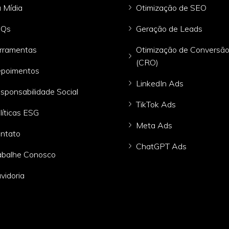
 Mídia
Otimização de SEO
AQs
Geração de Leads
rramentas
Otimização de Conversã
(CRO)
poimentos
LinkedIn Ads
sponsabilidade Social
TikTok Ads
líticas ESG
Meta Ads
ntato
ChatGPT Ads
abalhe Conosco
vidoria