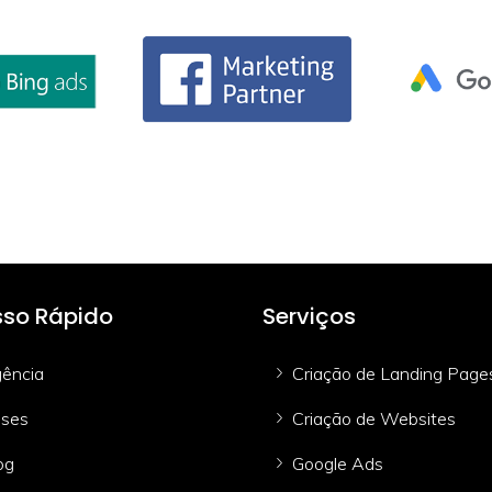
so Rápido
Serviços
ência
Criação de Landing Page
ses
Criação de Websites
og
Google Ads