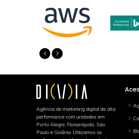
Aces
Ag
Agência de marketing digital de alta
performance com unidades em
Ca
Porto Alegre, Florianópolis, São
Bl
Paulo e Goiânia. Utilizamos as