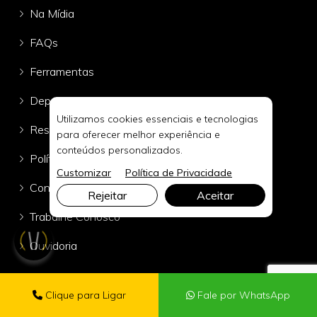
Na Mídia
FAQs
Ferramentas
Depoimentos
Utilizamos cookies essenciais e tecnologias
Responsabilidade Social
para oferecer melhor experiência e
conteúdos personalizados.
Políticas ESG
Customizar
Política de Privacidade
Contato
Rejeitar
Aceitar
Trabalhe Conosco
Ouvidoria
Clique para Ligar
Fale por WhatsApp
Serviços