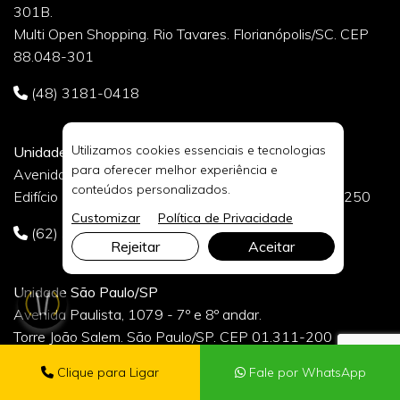
301B.
Multi Open Shopping. Rio Tavares. Florianópolis/SC. CEP
88.048-301
(48) 3181-0418
Utilizamos cookies essenciais e tecnologias
Unidade Goiânia/GO
para oferecer melhor experiência e
Avenida 136, 761, 11o Andar.
conteúdos personalizados.
Edifício NASA - Setor Sul. Goiânia/GO. CEP 74.093-250
Customizar
Política de Privacidade
(62) 3142-1765
Rejeitar
Aceitar
Unidade São Paulo/SP
Avenida Paulista, 1079 - 7º e 8º andar.
Torre João Salem. São Paulo/SP. CEP 01.311-200
Clique para Ligar
Fale por WhatsApp
(11) 3956-6312