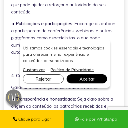
que pode ajudar a reforçar a autoridade do seu
conteúdo.
• Publicações e participações:
Encorage os autores
a participarem de conferências, webinars e outras
plataformas como especialistas, o que pode
aumentar a visibilidade e o reconhecimento da
Utilizamos cookies essenciais e tecnologias
autoridade.
para oferecer melhor experiência e
conteúdos personalizados.
Customizar
Política de Privacidade
4. Confiabilidade (Trust)
Rejeitar
Aceitar
Garantir a confiança no conteúdo e no site:
• Transparência e honestidade:
Seja claro sobre a
origem do conteúdo, os patrocínios recebidos e
quaisquer conflitos de interesse potenciais. Isso
Clique para Ligar
Fale por WhatsApp
inclui usar advertências apropriadas e declarações
de divulgação.