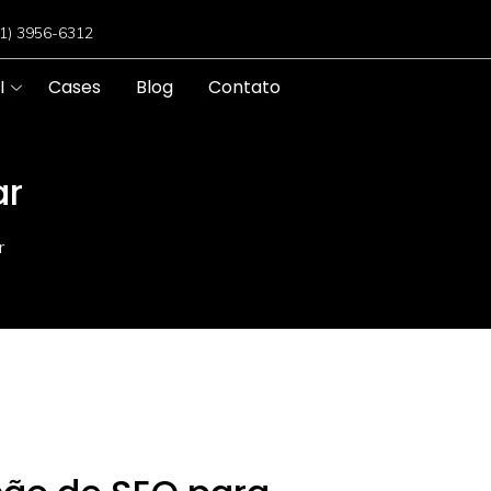
11) 3956-6312
I
Cases
Blog
Contato
ar
r