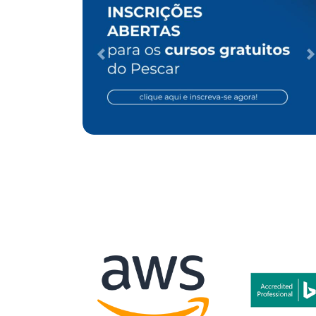
EO para ONG
Case de Otimização de SEO para
Clínica de Cirurgia Vascular
Desenvolvimento Web
Performance