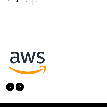
«
1
2
»