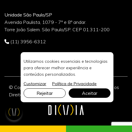
Unidade São Paulo/SP
Avenida Paulista, 1079 - 7º e 8º andar.
Torre João Salem. São Paulo/SP. CEP 01.311-200
(11) 3956-6312
Utilizamos cookies essenciais e tecnologias
para oferecer melhor experiência e
conteúdos personalizados.
Customizar
Política de Privacidade
© Copyright 2026 DIVIA Marketing Digital. Todos os
Rejeitar
Aceitar
Direitos Reservados.