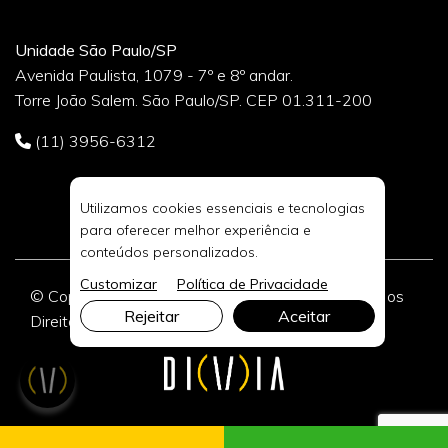
Unidade São Paulo/SP
Avenida Paulista, 1079 - 7º e 8º andar.
Torre João Salem. São Paulo/SP. CEP 01.311-200
(11) 3956-6312
Utilizamos cookies essenciais e tecnologias
para oferecer melhor experiência e
conteúdos personalizados.
Customizar
Política de Privacidade
© Copyright 2026 DIVIA Marketing Digital. Todos os
Rejeitar
Aceitar
Direitos Reservados.