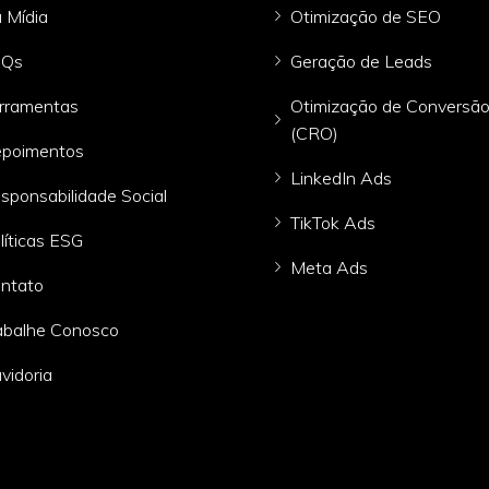
 Mídia
Otimização de SEO
AQs
Geração de Leads
rramentas
Otimização de Conversã
(CRO)
poimentos
LinkedIn Ads
sponsabilidade Social
TikTok Ads
líticas ESG
Meta Ads
ntato
abalhe Conosco
vidoria