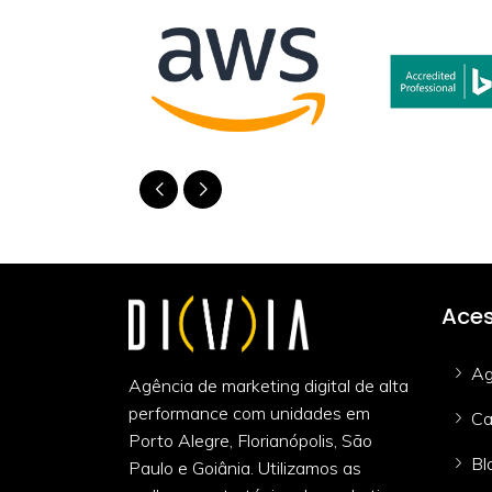
Aces
Ag
Agência de marketing digital de alta
performance com unidades em
Ca
Porto Alegre, Florianópolis, São
Bl
Paulo e Goiânia. Utilizamos as