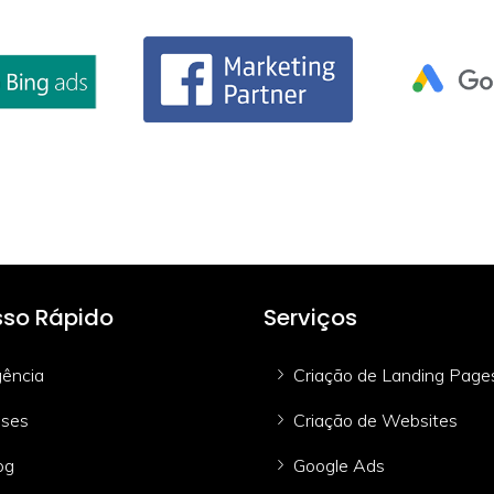
so Rápido
Serviços
ência
Criação de Landing Page
ses
Criação de Websites
og
Google Ads