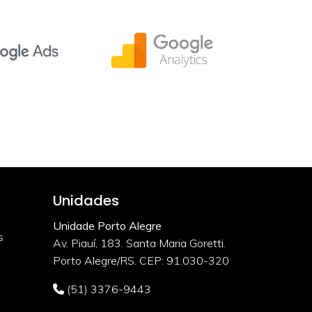
Unidades
Unidade Porto Alegre
s
Av. Piauí, 183. Santa Maria Goretti.
Porto Alegre/RS. CEP: 91.030-320
(51) 3376-9443