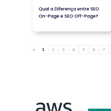
Qual a Diferença entre SEO
On-Page e SEO Off-Page?
«
1
2
3
4
5
6
7