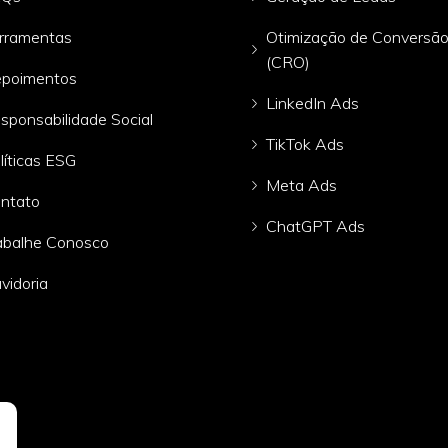
rramentas
Otimização de Conversã
(CRO)
poimentos
LinkedIn Ads
sponsabilidade Social
TikTok Ads
líticas ESG
Meta Ads
ntato
ChatGPT Ads
abalhe Conosco
vidoria