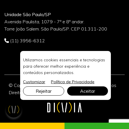
Unidade São Paulo/SP
Avenida Paulista, 1079 - 7º e 8º andar.
Torre João Salem. São Paulo/SP. CEP 01.311-200
(11) 3956-6312
Utilizamos cookies essenciais e tecnologias
para oferecer melhor experiência e
conteúdos personalizados.
Customizar
Política de Privacidade
© Copyright 2026 DIVIA Marketing Digital. Todos os
Rejeitar
Aceitar
Direitos Reservados.