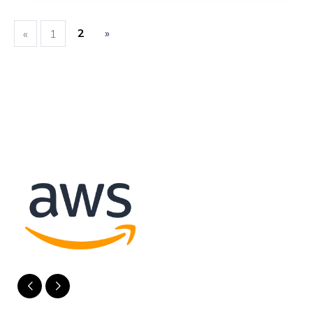
2
»
«
1