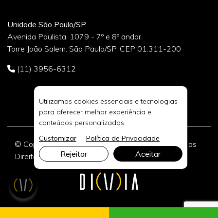
Unidade São Paulo/SP
Avenida Paulista, 1079 - 7º e 8º andar.
Torre João Salem. São Paulo/SP. CEP 01.311-200
(11) 3956-6312
Utilizamos cookies essenciais e tecnologias
para oferecer melhor experiência e
conteúdos personalizados.
Customizar
Política de Privacidade
© Copyright 2026 DIVIA Marketing Digital. Todos os
Rejeitar
Aceitar
Direitos Reservados.