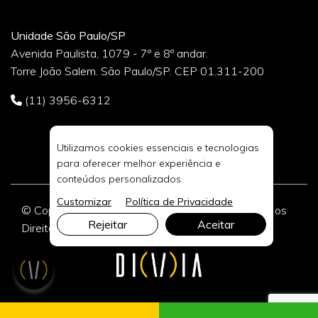
Unidade São Paulo/SP
Avenida Paulista, 1079 - 7º e 8º andar.
Torre João Salem. São Paulo/SP. CEP 01.311-200
(11) 3956-6312
Utilizamos cookies essenciais e tecnologias
para oferecer melhor experiência e
conteúdos personalizados.
Customizar
Política de Privacidade
© Copyright 2026 DIVIA Marketing Digital. Todos os
Rejeitar
Aceitar
Direitos Reservados.