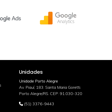
Unidades
Unidade Porto Alegre
s
Av. Piauí, 183. Santa Maria Goretti.
Porto Alegre/RS. CEP: 91.030-320
(51) 3376-9443