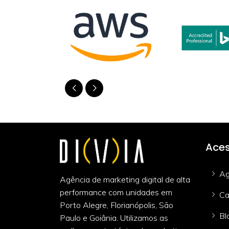
Aces
Ag
Agência de marketing digital de alta
performance com unidades em
Ca
Porto Alegre, Florianópolis, São
Bl
Paulo e Goiânia. Utilizamos as