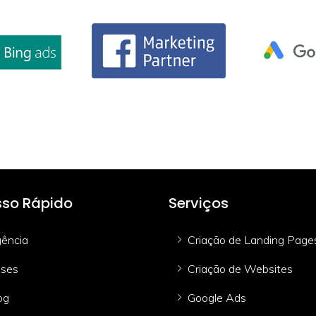
so Rápido
Serviços
ência
Criação de Landing Page
ses
Criação de Websites
og
Google Ads