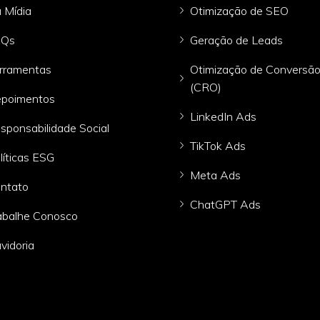
 Mídia
Otimização de SEO
AQs
Geração de Leads
rramentas
Otimização de Conversã
(CRO)
poimentos
LinkedIn Ads
sponsabilidade Social
TikTok Ads
líticas ESG
Meta Ads
ntato
ChatGPT Ads
abalhe Conosco
vidoria