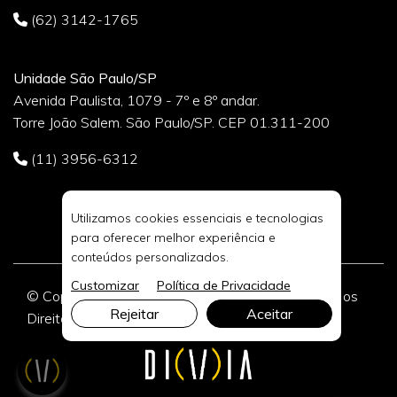
(62) 3142-1765
Unidade São Paulo/SP
Avenida Paulista, 1079 - 7º e 8º andar.
Torre João Salem. São Paulo/SP. CEP 01.311-200
(11) 3956-6312
Utilizamos cookies essenciais e tecnologias
para oferecer melhor experiência e
conteúdos personalizados.
Customizar
Política de Privacidade
© Copyright 2026 DIVIA Marketing Digital. Todos os
Rejeitar
Aceitar
Direitos Reservados.