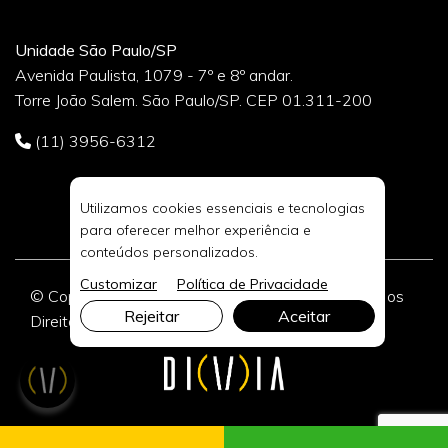
Unidade São Paulo/SP
Avenida Paulista, 1079 - 7º e 8º andar.
Torre João Salem. São Paulo/SP. CEP 01.311-200
(11) 3956-6312
Utilizamos cookies essenciais e tecnologias
para oferecer melhor experiência e
conteúdos personalizados.
Customizar
Política de Privacidade
© Copyright 2026 DIVIA Marketing Digital. Todos os
Rejeitar
Aceitar
Direitos Reservados.