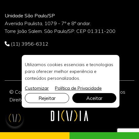
Unidade São Paulo/SP
Avenida Paulista, 1079 - 7º e 8º andar.
Torre João Salem. São Paulo/SP. CEP 01.311-200
(11) 3956-6312
Utilizamos cookies essenciais e tecnologias
para oferecer melhor experiência e
conteúdos personalizados.
Customizar
Política de Privacidade
© Copyright 2026 DIVIA Marketing Digital. Todos os
Rejeitar
Aceitar
Direitos Reservados.