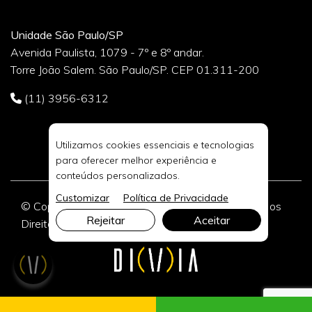
Unidade São Paulo/SP
Avenida Paulista, 1079 - 7º e 8º andar.
Torre João Salem. São Paulo/SP. CEP 01.311-200
(11) 3956-6312
Utilizamos cookies essenciais e tecnologias
para oferecer melhor experiência e
conteúdos personalizados.
Customizar
Política de Privacidade
© Copyright 2026 DIVIA Marketing Digital. Todos os
Rejeitar
Aceitar
Direitos Reservados.